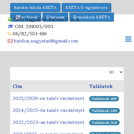
Bárdos Iskola KRÉTA
KRÉTA E-ügyintézés
acebook
Eduroam
Zeneiskola KRÉTA
7500 Nagyatád, Baross G. u. 4.
OM: 201003/003
06/82/553-616
bardos.nagyatad@gmail.com
Tételek #
Cím
Találatok
2025/2026-os tanév eseményei
Találatok: 189
2024/2025-ös tanév eseményei
Találatok: 580
2022/2023-as tanév eseményei
Találatok: 958